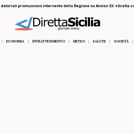
della Regione su Avviso 33: «Scelta corretta, garantito l’anno scolast
ECONOMIA
INTRATTENIMENTO
METEO
SALUTE
SOCIETÀ