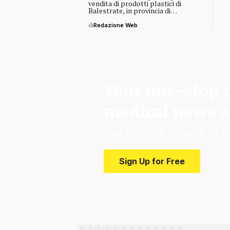
vendita di prodotti plastici di
Balestrate, in provincia di…
di
Redazione Web
Your one-stop r
medical news a
Your one-stop resource for m
Sign Up for Free