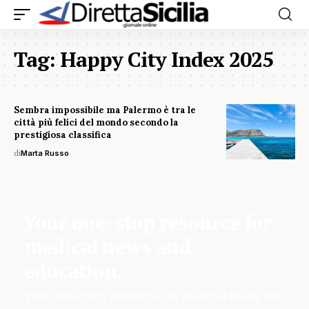
Tag:
Happy City Index 2025
Sembra impossibile ma Palermo è tra le
città più felici del mondo secondo la
prestigiosa classifica
di
Marta Russo
Your one-stop resource for
medical news and
education.
Your one-stop resource for medical news and