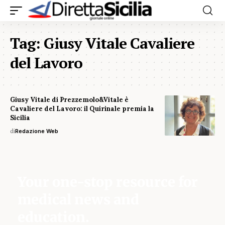
Tag:
Giusy Vitale Cavaliere
del Lavoro
Giusy Vitale di Prezzemolo&Vitale è
Cavaliere del Lavoro: il Quirinale premia la
Sicilia
di
Redazione Web
Your one-stop resource for
medical news and
education.