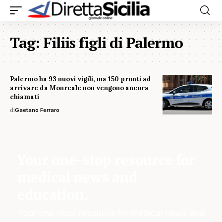
Tag:
Filiis figli di Palermo
Palermo ha 93 nuovi vigili, ma 150 pronti ad
arrivare da Monreale non vengono ancora
chiamati
di
Gaetano Ferraro
Your one-stop resource for
medical news and
education.
Your one-stop resource for medical news and