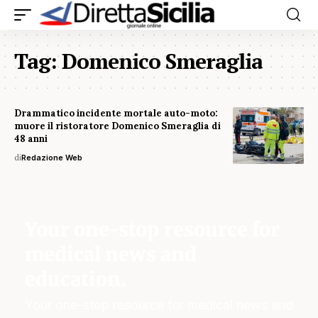
Tag:
Domenico Smeraglia
Drammatico incidente mortale auto-moto:
muore il ristoratore Domenico Smeraglia di
48 anni
di
Redazione Web
Your one-stop resource for
medical news and
education.
Your one-stop resource for medical news and