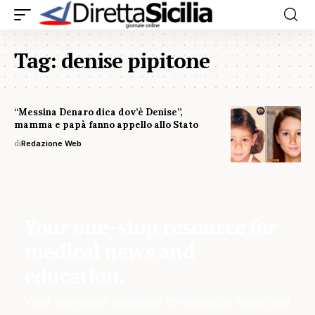
Tag:
denise pipitone
“Messina Denaro dica dov’è Denise”,
mamma e papà fanno appello allo Stato
di
Redazione Web
Your one-stop resource for
medical news and
education.
Your one-stop resource for medical news and