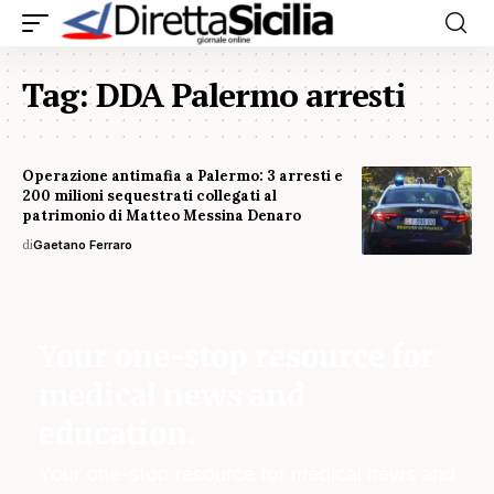
Tag:
DDA Palermo arresti
Operazione antimafia a Palermo: 3 arresti e
200 milioni sequestrati collegati al
patrimonio di Matteo Messina Denaro
di
Gaetano Ferraro
Your one-stop resource for
medical news and
education.
Your one-stop resource for medical news and