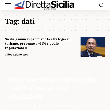
Tag:
dati
Sicilia, i numeri premiano la strategia sul
turismo: presenze a +11% e podio
reputazionale
di
Redazione Web
Your one-stop resource for
medical news and
education.
Your one-stop resource for medical news and