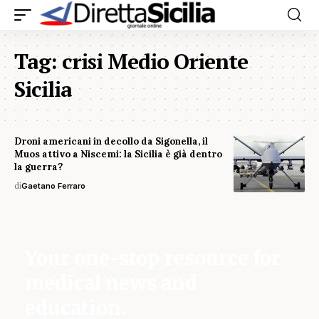
Tag:
crisi Medio Oriente
Sicilia
Droni americani in decollo da Sigonella, il
Muos attivo a Niscemi: la Sicilia è già dentro
la guerra?
di
Gaetano Ferraro
Your one-stop resource for
medical news and
education.