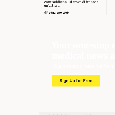
contraddizioni, si trova di fronte a
un'altra…
di
Redazione Web
Your one-stop r
medical news a
Your one-stop resource for m
Sign Up for Free