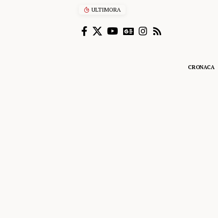
ULTIMORA
“Enjoy’s Jazz… e non solo”: 
CRONACA