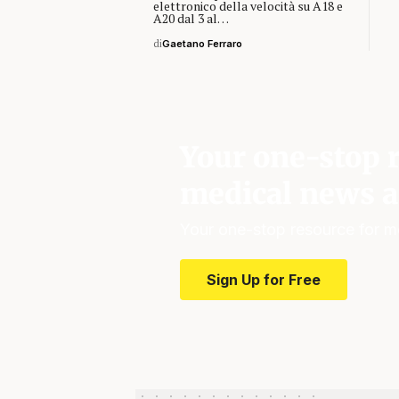
elettronico della velocità su A18 e
A20 dal 3 al…
di
Gaetano Ferraro
Your one-stop r
medical news a
Your one-stop resource for m
Sign Up for Free