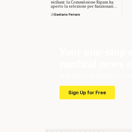
siciliani: la Commissione Ripam ha
aperto la selezione per funzionari…
di
Gaetano Ferraro
Your one-stop r
medical news a
Your one-stop resource for m
Sign Up for Free