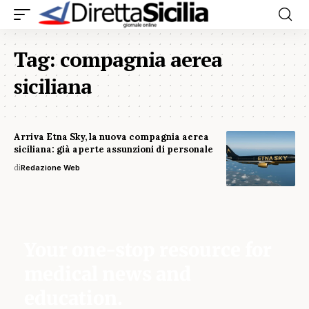
Tag:
compagnia aerea
siciliana
Arriva Etna Sky, la nuova compagnia aerea
siciliana: già aperte assunzioni di personale
di
Redazione Web
Your one-stop resource for
medical news and
education.