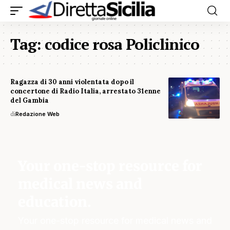
Tag:
codice rosa Policlinico
Ragazza di 30 anni violentata dopo il
concertone di Radio Italia, arrestato 31enne
del Gambia
di
Redazione Web
Your one-stop resource for
medical news and
education.
Your one-stop resource for medical news and