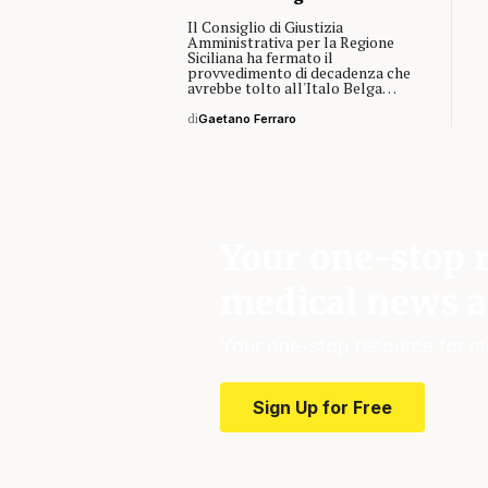
Il Consiglio di Giustizia
Amministrativa per la Regione
Siciliana ha fermato il
provvedimento di decadenza che
avrebbe tolto all'Italo Belga…
di
Gaetano Ferraro
Your one-stop r
medical news a
Your one-stop resource for m
Sign Up for Free