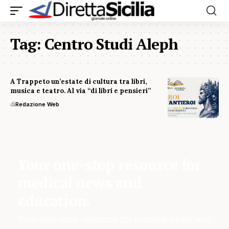
Tag:
Centro Studi Aleph
A Trappeto un’estate di cultura tra libri,
musica e teatro. Al via “di libri e pensieri”
di
Redazione Web
Your one-stop resource for
medical news and
education.
Your one-stop resource for medical news and