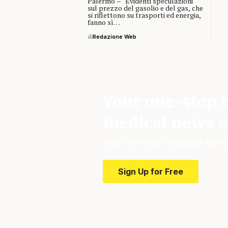
Palermo – "Evidenti speculazioni
sul prezzo del gasolio e del gas, che
si riflettono su trasporti ed energia,
fanno sì…
di
Redazione Web
Your one-stop r
medical news a
Your one-stop resource for m
Sign Up for Free