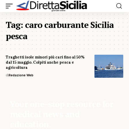
Tag:
caro carburante Sicilia
pesca
Traghetti isole minori più cari fino al 50%
dal 15 maggio. Colpiti anche pesca e
agricoltura
di
Redazione Web
Your one-stop resource for
medical news and
education.