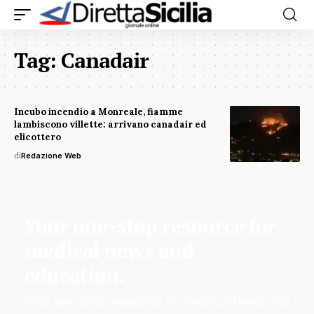
Tag:
Canadair
Incubo incendio a Monreale, fiamme
lambiscono villette: arrivano canadair ed
elicottero
di
Redazione Web
Your one-stop resource for
medical news and
education.
Your one-stop resource for medical news and