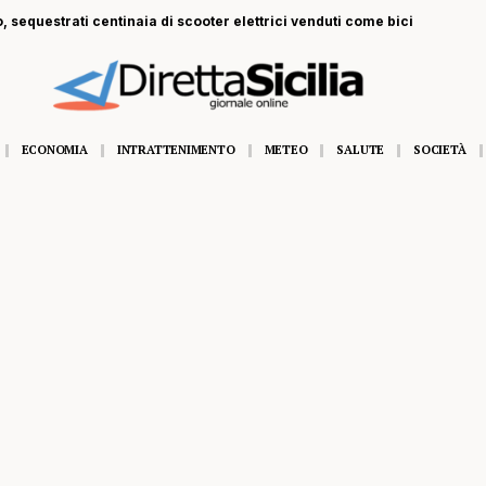
, sequestrati centinaia di scooter elettrici venduti come bici
ECONOMIA
INTRATTENIMENTO
METEO
SALUTE
SOCIETÀ