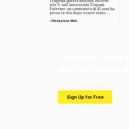
Tragedia questa mattina, intorno
alle 9, sull'autostrada Trapani-
Palermo: un camionista di 42 anni ha
perso la vita dopo essere stato…
di
Redazione Web
Your one-stop r
medical news a
Your one-stop resource for m
Sign Up for Free