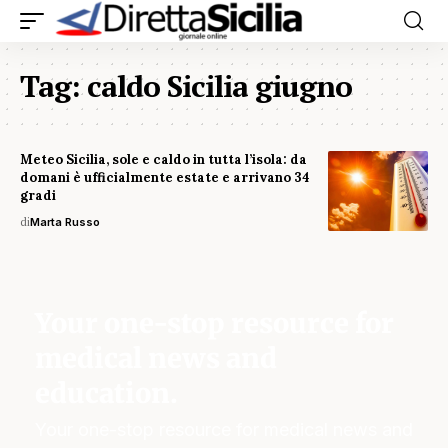
Tag:
caldo Sicilia giugno
Meteo Sicilia, sole e caldo in tutta l’isola: da
domani è ufficialmente estate e arrivano 34
gradi
di
Marta Russo
Your one-stop resource for
medical news and
education.
Your one-stop resource for medical news and