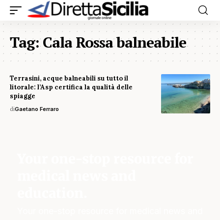
Tag:
Cala Rossa balneabile
Terrasini, acque balneabili su tutto il
litorale: l’Asp certifica la qualità delle
spiagge
di
Gaetano Ferraro
Your one-stop resource for
medical news and
education.
Your one-stop resource for medical news and