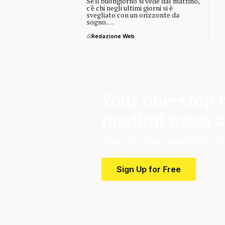
Se il buongiorno si vede dal mattino,
c'è chi negli ultimi giorni si è
svegliato con un orizzonte da
sogno.…
di
Redazione Web
Your one-stop r
medical news a
Your one-stop resource for m
Sign Up for Free