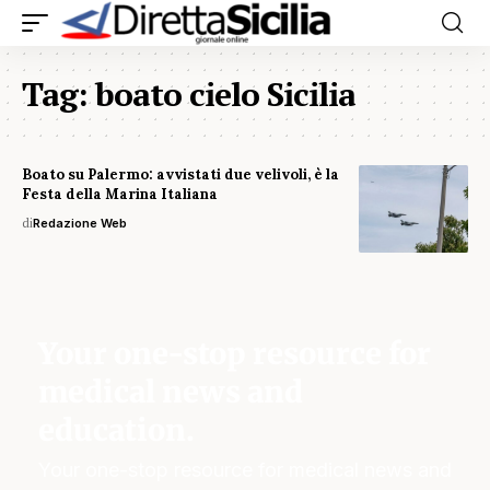
Tag:
boato cielo Sicilia
Boato su Palermo: avvistati due velivoli, è la
Festa della Marina Italiana
di
Redazione Web
Your one-stop resource for
medical news and
education.
Your one-stop resource for medical news and