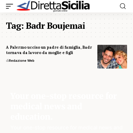
Tag:
Badr Boujemai
A Palermo ucciso un padre di famiglia, Badr
tornava da lavoro da moglie e figli
di
Redazione Web
Your one-stop resource for
medical news and
education.
Your one-stop resource for medical news and