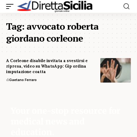
Tag:
avvocato roberta
giordano corleone
A Corleone disabile invitata a svestirsi e
ripresa, video su WhatsApp: Gip ordina
imputazione coatta
di
Gaetano Ferraro
Your one-stop resource for
medical news and
education.