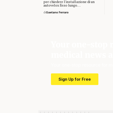
per chiedere l'installazione di un
autovelox fisso lungo…
di
Gaetano Ferraro
Your one-stop r
medical news a
Your one-stop resource for m
Sign Up for Free