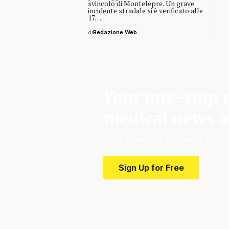
svincolo di Montelepre. Un grave
incidente stradale si è verificato alle
17…
di
Redazione Web
Your one-stop r
medical news a
Your one-stop resource for m
Sign Up for Free