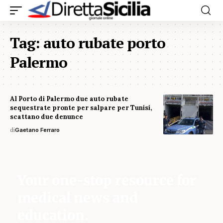
Tag:
auto rubate porto
Palermo
Al Porto di Palermo due auto rubate
sequestrate pronte per salpare per Tunisi,
scattano due denunce
di
Gaetano Ferraro
Your one-stop resource for
medical news and
education.