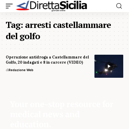
Tag:
arresti castellammare
del golfo
Operazione antidroga a Castellammare del
Golfo, 20 indagati e 8 in carcere (VIDEO)
di
Redazione Web
Your one-stop resource for
medical news and
education.