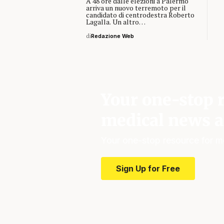
A 48 ore dalle elezioni a Palermo
arriva un nuovo terremoto per il
candidato di centrodestra Roberto
Lagalla. Un altro…
di
Redazione Web
Your one-stop r
medical news a
Your one-stop resource for m
Sign Up for Free