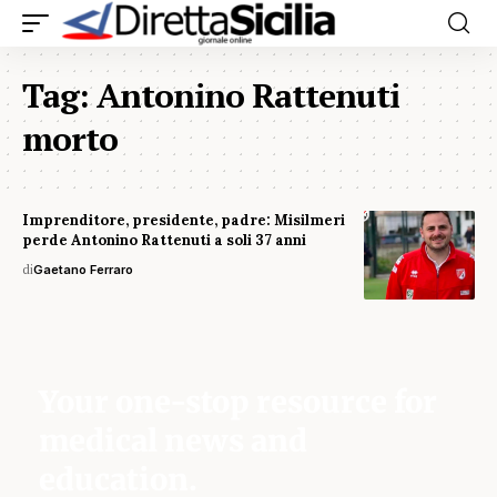
Tag:
Antonino Rattenuti
morto
Imprenditore, presidente, padre: Misilmeri
perde Antonino Rattenuti a soli 37 anni
di
Gaetano Ferraro
Your one-stop resource for
medical news and
education.