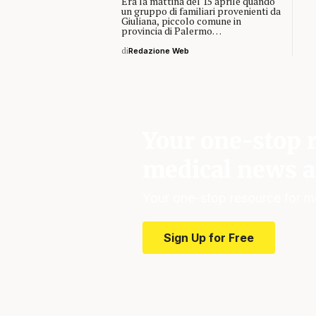
Era la mattina del 15 aprile quando
un gruppo di familiari provenienti da
Giuliana, piccolo comune in
provincia di Palermo…
di
Redazione Web
Your one-stop r
medical news a
Your one-stop resource for m
Sign Up for Free