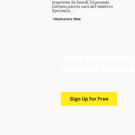
arancione da lunedì 24 gennaio.
L'ultima parola sarà del ministro
Speranza…
di
Redazione Web
Your one-stop r
medical news a
Your one-stop resource for m
Sign Up for Free