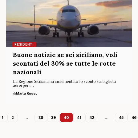
RESIDENTI
Buone notizie se sei siciliano, voli
scontati del 30% se tutte le rotte
nazionali
La Regione Siciliana ha incrementato lo sconto sui biglietti
aerei per i…
di
Marta Russo
1
2
…
38
39
40
41
42
…
45
46