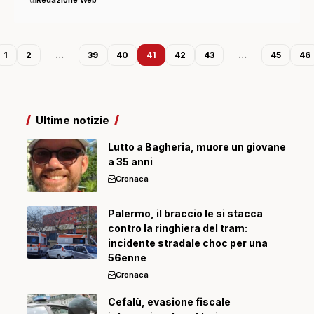
1
2
…
39
40
41
42
43
…
45
46
Ultime notizie
Lutto a Bagheria, muore un giovane
a 35 anni
Cronaca
Palermo, il braccio le si stacca
contro la ringhiera del tram:
incidente stradale choc per una
56enne
Cronaca
Cefalù, evasione fiscale