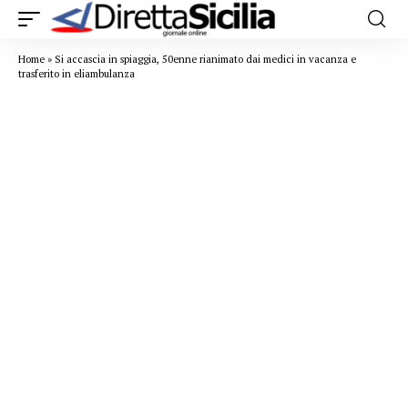
Home
»
Si accascia in spiaggia, 50enne rianimato dai medici in vacanza e
trasferito in eliambulanza