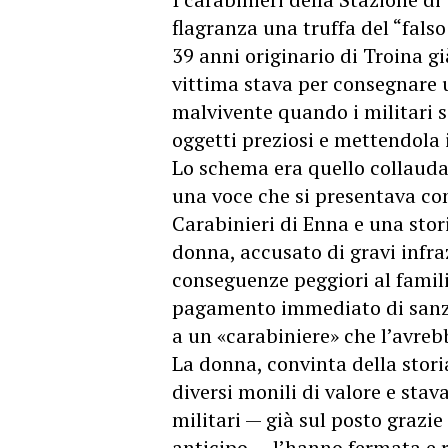
flagranza una truffa del “fals
39 anni originario di Troina gi
vittima stava per consegnare u
malvivente quando i militari s
oggetti preziosi e mettendola i
Lo schema era quello collaudat
una voce che si presentava co
Carabinieri di Enna e una stori
donna, accusato di gravi infraz
conseguenze peggiori al familia
pagamento immediato di sanzi
a un «carabiniere» che l’avrebb
La donna, convinta della stori
diversi monili di valore e sta
militari — già sul posto grazie
anticipo — l’hanno fermata e r