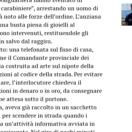
o carabiniere”, arrestando un uomo di
à noto alle forze dell’ordine. L’anziana
na busta piena di gioielli al
ono intervenuti, restituendole gli
n salvo dal raggiro.
o: una telefonata sul fisso di casa,
me il Comandante provinciale dei
a costruita ad arte sul nipote della
ioni al codice della strada. Per evitare
re, l’interlocutore chiedeva il
oni in denaro o in oro, da consegnare
e attesa sotto il portone.
a, aveva già raccolto in un sacchetto
va per scendere in strada quando i
 a un’attività informativa avviata in
assicurata. Nel giro di pochi minuti