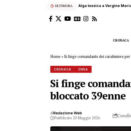
ULTIMORA
Terna, 60 studenti siciliani
CRONACA
Home
»
Si finge comandante dei carabiniere per
CRONACA
ENNA
Si finge comandan
bloccato 39enne
di
Redazione Web
Condiv
Pubblicato 20 Maggio 2026