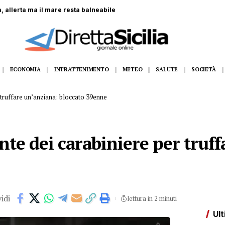
 coinvolti nella Formazione Scuola Lavoro
ECONOMIA
INTRATTENIMENTO
METEO
SALUTE
SOCIETÀ
 truffare un’anziana: bloccato 39enne
te dei carabiniere per truff
idi
lettura in 2 minuti
Ult