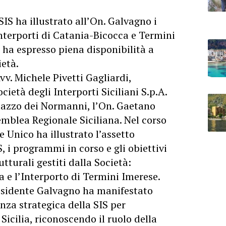
IS ha illustrato all’On. Galvagno i
nterporti di Catania-Bicocca e Termini
S ha espresso piena disponibilità a
ietà.
v. Michele Pivetti Gagliardi,
ietà degli Interporti Siciliani S.p.A.
alazzo dei Normanni, l’On. Gaetano
mblea Regionale Siciliana. Nel corso
 Unico ha illustrato l’assetto
S, i programmi in corso e gli obiettivi
utturali gestiti dalla Società:
a e l’Interporto di Termini Imerese.
residente Galvagno ha manifestato
nza strategica della SIS per
 Sicilia, riconoscendo il ruolo della