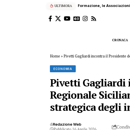
ULTIMORA
Formazione, le Associazioni 
CRONACA
Home
»
Pivetti Gagliardi incontra il Presidente 
ECONOMIA
Pivetti Gagliardi
Regionale Sicilia
strategica degli i
di
Redazione Web
Condiv
Pubblicato 16 Aprile 2026