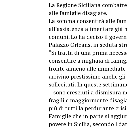
La Regione Siciliana combatte
alle famiglie disagiate.
La somma consentirà alle fami
all’assistenza alimentare già
comuni. Lo ha deciso il gover
Palazzo Orleans, in seduta str
“Si tratta di una prima necess
consentire a migliaia di famigl
fronte almeno alle immediate 
arrivino prestissimo anche gli 
sollecitati. In queste settiman
– sono cresciuti a dismisura ne
fragili e maggiormente disagia
più di tutti la perdurante cri
Famiglie che in parte si aggiu
povere in Sicilia, secondo i dati