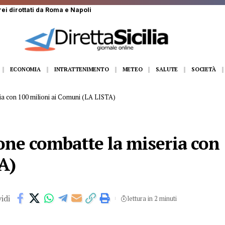
i: sequestrati 5 quintali di cibo
ECONOMIA
INTRATTENIMENTO
METEO
SALUTE
SOCIETÀ
ia con 100 milioni ai Comuni (LA LISTA)
one combatte la miseria con 
A)
idi
lettura in 2 minuti