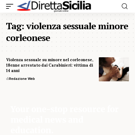
Tag:
violenza sessuale minore
corleonese
Violenza sessuale su minore nel corleonese,
18enne arrestato dai Carabinieri: vittima di
14 anni
di
Redazione Web
Your one-stop resource for
medical news and
education.