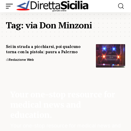
Tag:
via Don Minzoni
Sei in strada a picchiarsi, poi qualcuno
torna con la pistola: paura a Palermo
di
Redazione Web
Your one-stop resource for
medical news and
education.
Your one-stop resource for medical news and