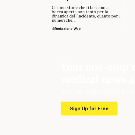
Ci sono storie che ti lasciano a
bocca aperta non tanto per la
dinamica dell'incidente, quanto per i
numeri che…
di
Redazione Web
Your one-stop r
medical news a
Your one-stop resource for m
Sign Up for Free