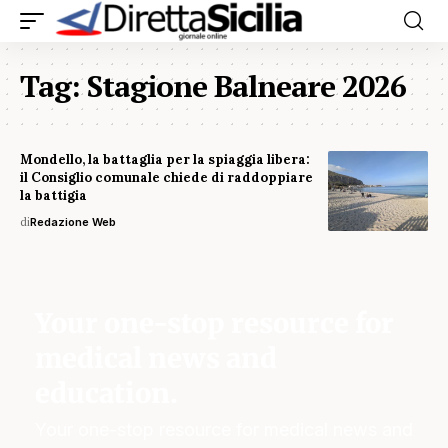
Tag:
Stagione Balneare 2026
Mondello, la battaglia per la spiaggia libera:
il Consiglio comunale chiede di raddoppiare
la battigia
di
Redazione Web
Your one-stop resource for
medical news and
education.
Your one-stop resource for medical news and