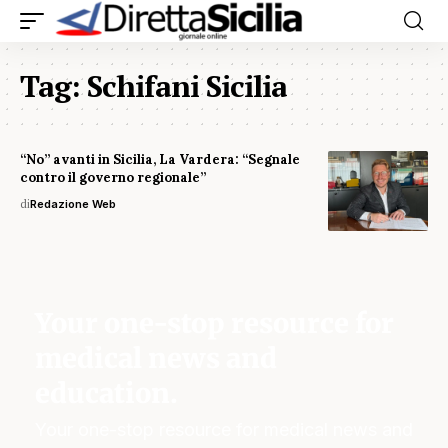
Tag:
Schifani Sicilia
“No” avanti in Sicilia, La Vardera: “Segnale
contro il governo regionale”
di
Redazione Web
Your one-stop resource for
medical news and
education.
Your one-stop resource for medical news and