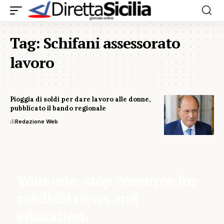
Tag:
Schifani assessorato
lavoro
Pioggia di soldi per dare lavoro alle donne,
pubblicato il bando regionale
di
Redazione Web
Your one-stop resource for
medical news and
education.