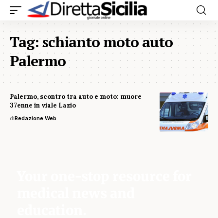
Tag:
schianto moto auto
Palermo
Palermo, scontro tra auto e moto: muore
37enne in viale Lazio
di
Redazione Web
Your one-stop resource for
medical news and
education.