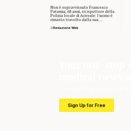
Non è sopravvissuto Francesco
Patamia, 68 anni, ex ispettore della
Polizia locale di Acireale: l'uomo è
rimasto travolto dalla sua…
di
Redazione Web
Your one-stop r
medical news a
Your one-stop resource for m
Sign Up for Free