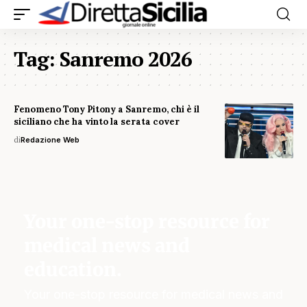
Tag:
Sanremo 2026
Fenomeno Tony Pitony a Sanremo, chi è il
siciliano che ha vinto la serata cover
di
Redazione Web
Your one-stop resource for
medical news and
education.
Your one-stop resource for medical news and