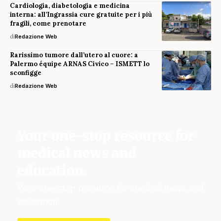
Cardiologia, diabetologia e medicina
interna: all’Ingrassia cure gratuite per i più
fragili, come prenotare
di
Redazione Web
Rarissimo tumore dall’utero al cuore: a
Palermo équipe ARNAS Civico – ISMETT lo
sconfigge
di
Redazione Web
Your one-stop resource for
medical news and
education.
Your one-stop resource for medical news and
education.